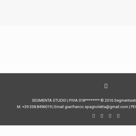
SEGMENTA STUDIO | P.IVA 018******** © 2016 Segmentastud
M. +39 338.8496019 | Email gianfranco.spagnoletta@gmail.com | PE