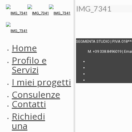
IMG_7341
SEGMENTA STUDIO | P.IVA 018***
Home
M. +39 338.8496019 | Ema
Profilo e
Servizi
I miei progetti
Consulenze
Contatti
Richiedi
una